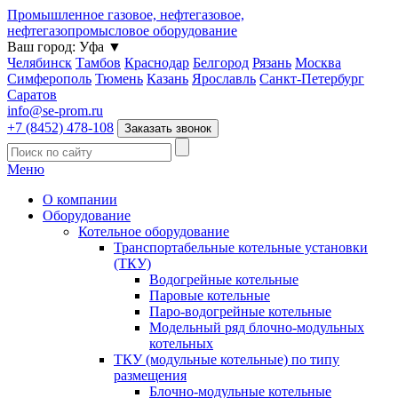
Промышленное газовое, нефтегазовое,
нефтегазопромысловое оборудование
Ваш город:
Уфа
▼
Челябинск
Тамбов
Краснодар
Белгород
Рязань
Москва
Симферополь
Тюмень
Казань
Ярославль
Санкт-Петербург
Саратов
info@se-prom.ru
+7 (8452) 478-108
Заказать звонок
Меню
О компании
Оборудование
Котельное оборудование
Транспортабельные котельные установки
(ТКУ)
Водогрейные котельные
Паровые котельные
Паро-водогрейные котельные
Модельный ряд блочно-модульных
котельных
ТКУ (модульные котельные) по типу
размещения
Блочно-модульные котельные