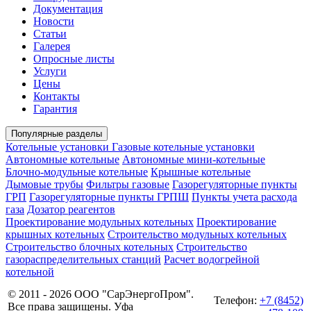
Документация
Новости
Статьи
Галерея
Опросные листы
Услуги
Цены
Контакты
Гарантия
Популярные разделы
Котельные установки
Газовые котельные установки
Автономные котельные
Автономные мини-котельные
Блочно-модульные котельные
Крышные котельные
Дымовые трубы
Фильтры газовые
Газорегуляторные пункты
ГРП
Газорегуляторные пункты ГРПШ
Пункты учета расхода
газа
Дозатор реагентов
Проектирование модульных котельных
Проектирование
крышных котельных
Строительство модульных котельных
Строительство блочных котельных
Строительство
газораспределительных станций
Расчет водогрейной
котельной
© 2011 - 2026 ООО "СарЭнергоПром".
Телефон:
+7 (8452)
Все права защищены. Уфа