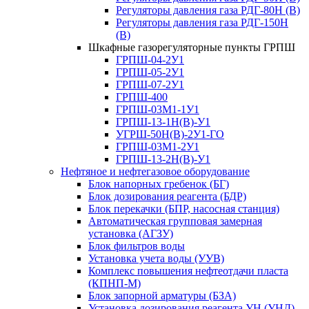
Регуляторы давления газа РДГ-80Н (В)
Регуляторы давления газа РДГ-150Н
(В)
Шкафные газорегуляторные пункты ГРПШ
ГРПШ-04-2У1
ГРПШ-05-2У1
ГРПШ-07-2У1
ГРПШ-400
ГРПШ-03М1-1У1
ГРПШ-13-1Н(В)-У1
УГРШ-50Н(В)-2У1-ГО
ГРПШ-03М1-2У1
ГРПШ-13-2Н(В)-У1
Нефтяное и нефтегазовое оборудование
Блок напорных гребенок (БГ)
Блок дозирования реагента (БДР)
Блок перекачки (БПР, насосная станция)
Автоматическая групповая замерная
установка (АГЗУ)
Блок фильтров воды
Установка учета воды (УУВ)
Комплекс повышения нефтеотдачи пласта
(КПНП-М)
Блок запорной арматуры (БЗА)
Установка дозирования реагента УН (УНД)