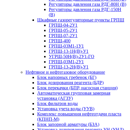
Регуляторы давления газа РДГ-80Н (В)
Регуляторы давления газа РДГ-150Н
(В)
Шкафные газорегуляторные пункты ГРПШ
ГРПШ-04-2У1
ГРПШ-05-2У1
ГРПШ-07-2У1
ГРПШ-400
ГРПШ-03М1-1У1
ГРПШ-13-1Н(В)-У1
УГРШ-50Н(В)-2У1-ГО
ГРПШ-03М1-2У1
ГРПШ-13-2Н(В)-У1
Нефтяное и нефтегазовое оборудование
Блок напорных гребенок (БГ)
Блок дозирования реагента (БДР)
Блок перекачки (БПР, насосная станция)
Автоматическая групповая замерная
установка (АГЗУ)
Блок фильтров воды
Установка учета воды (УУВ)
Комплекс повышения нефтеотдачи пласта
(КПНП-М)
Блок запорной арматуры (БЗА)
Установка дозирования реагента УН (УНД)