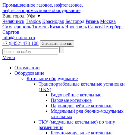
Промышленное газовое, нефтегазовое,
нефтегазопромысловое оборудование
Ваш город:
Уфа
▼
Челябинск
Тамбов
Краснодар
Белгород
Рязань
Москва
Симферополь
Тюмень
Казань
Ярославль
Санкт-Петербург
Саратов
info@se-prom.ru
+7 (8452) 478-108
Заказать звонок
Меню
О компании
Оборудование
Котельное оборудование
Транспортабельные котельные установки
(ТКУ)
Водогрейные котельные
Паровые котельные
Паро-водогрейные котельные
Модельный ряд блочно-модульных
котельных
ТКУ (модульные котельные) по типу
размещения
Блочно-модульные котельные