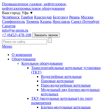
Промышленное газовое, нефтегазовое,
нефтегазопромысловое оборудование
Ваш город:
Уфа
▼
Челябинск
Тамбов
Краснодар
Белгород
Рязань
Москва
Симферополь
Тюмень
Казань
Ярославль
Санкт-Петербург
Саратов
info@se-prom.ru
+7 (8452) 478-108
Заказать звонок
Меню
О компании
Оборудование
Котельное оборудование
Транспортабельные котельные установки
(ТКУ)
Водогрейные котельные
Паровые котельные
Паро-водогрейные котельные
Модельный ряд блочно-модульных
котельных
ТКУ (модульные котельные) по типу
размещения
Блочно-модульные котельные