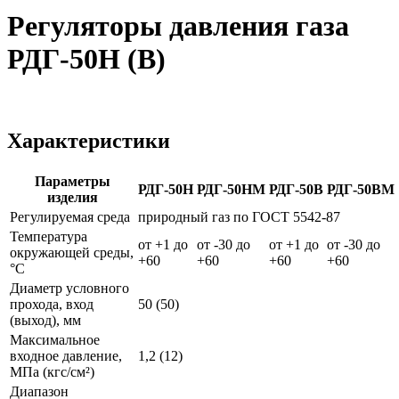
Регуляторы давления газа
РДГ-50Н (В)
Характеристики
Параметры
РДГ-50Н
РДГ-50НМ
РДГ-50В
РДГ-50ВМ
изделия
Регулируемая среда
природный газ по ГОСТ 5542-87
Температура
от +1 до
от -30 до
от +1 до
от -30 до
окружающей среды,
+60
+60
+60
+60
°С
Диаметр условного
прохода, вход
50 (50)
(выход), мм
Максимальное
входное давление,
1,2 (12)
МПа (кгс/см²)
Диапазон