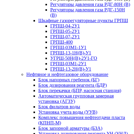
Регуляторы давления газа РДГ-80Н (В)
Регуляторы давления газа РДГ-150Н
(В)
Шкафные газорегуляторные пункты ГРПШ
ГРПШ-04-2У1
ГРПШ-05-2У1
ГРПШ-07-2У1
ГРПШ-400
ГРПШ-03М1-1У1
ГРПШ-13-1Н(В)-У1
УГРШ-50Н(В)-2У1-ГО
ГРПШ-03М1-2У1
ГРПШ-13-2Н(В)-У1
Нефтяное и нефтегазовое оборудование
Блок напорных гребенок (БГ)
Блок дозирования реагента (БДР)
Блок перекачки (БПР, насосная станция)
Автоматическая групповая замерная
установка (АГЗУ)
Блок фильтров воды
Установка учета воды (УУВ)
Комплекс повышения нефтеотдачи пласта
(КПНП-М)
Блок запорной арматуры (БЗА)
Установка дозирования реагента УН (УНД)